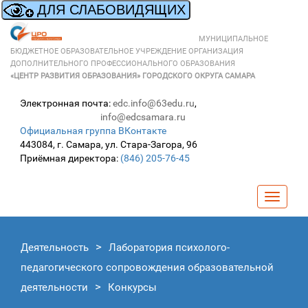
МУНИЦИПАЛЬНОЕ
БЮДЖЕТНОЕ ОБРАЗОВАТЕЛЬНОЕ УЧРЕЖДЕНИЕ ОРГАНИЗАЦИЯ
ДОПОЛНИТЕЛЬНОГО ПРОФЕССИОНАЛЬНОГО ОБРАЗОВАНИЯ
«ЦЕНТР РАЗВИТИЯ ОБРАЗОВАНИЯ» ГОРОДСКОГО ОКРУГА САМАРА
Электронная почта:
edc.info@63edu.ru
,
info@edcsamara.ru
Официальная группа ВКонтакте
443084, г. Самара, ул. Стара-Загора, 96
Приёмная директора:
(846) 205-76-45
Навига
Деятельность
Лаборатория психолого-
педагогического сопровождения образовательной
деятельности
Конкурсы