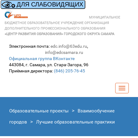
МУНИЦИПАЛЬНОЕ
БЮДЖЕТНОЕ ОБРАЗОВАТЕЛЬНОЕ УЧРЕЖДЕНИЕ ОРГАНИЗАЦИЯ
ДОПОЛНИТЕЛЬНОГО ПРОФЕССИОНАЛЬНОГО ОБРАЗОВАНИЯ
«ЦЕНТР РАЗВИТИЯ ОБРАЗОВАНИЯ» ГОРОДСКОГО ОКРУГА САМАРА
Электронная почта:
edc.info@63edu.ru
,
info@edcsamara.ru
Официальная группа ВКонтакте
443084, г. Самара, ул. Стара-Загора, 96
Приёмная директора:
(846) 205-76-45
Навига
Образовательные проекты
Взаимообучение
городов
Лучшие образовательные практики