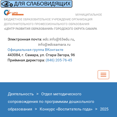
МУНИЦИПАЛЬНОЕ
БЮДЖЕТНОЕ ОБРАЗОВАТЕЛЬНОЕ УЧРЕЖДЕНИЕ ОРГАНИЗАЦИЯ
ДОПОЛНИТЕЛЬНОГО ПРОФЕССИОНАЛЬНОГО ОБРАЗОВАНИЯ
«ЦЕНТР РАЗВИТИЯ ОБРАЗОВАНИЯ» ГОРОДСКОГО ОКРУГА САМАРА
Электронная почта:
edc.info@63edu.ru
,
info@edcsamara.ru
Официальная группа ВКонтакте
443084, г. Самара, ул. Стара-Загора, 96
Приёмная директора:
(846) 205-76-45
Навига
Деятельность
Отдел методического
сопровождения по программам дошкольного
образования
Конкурс «Воспитатель года»
2025