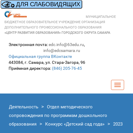
МУНИЦИПАЛЬНОЕ
БЮДЖЕТНОЕ ОБРАЗОВАТЕЛЬНОЕ УЧРЕЖДЕНИЕ ОРГАНИЗАЦИЯ
ДОПОЛНИТЕЛЬНОГО ПРОФЕССИОНАЛЬНОГО ОБРАЗОВАНИЯ
«ЦЕНТР РАЗВИТИЯ ОБРАЗОВАНИЯ» ГОРОДСКОГО ОКРУГА САМАРА
Электронная почта:
edc.info@63edu.ru
,
info@edcsamara.ru
Официальная группа ВКонтакте
443084, г. Самара, ул. Стара-Загора, 96
Приёмная директора:
(846) 205-76-45
Навига
Деятельность
Отдел методического
сопровождения по программам дошкольного
образования
Конкурс «Детский сад года»
2023