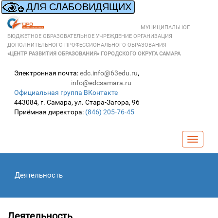
МУНИЦИПАЛЬНОЕ
БЮДЖЕТНОЕ ОБРАЗОВАТЕЛЬНОЕ УЧРЕЖДЕНИЕ ОРГАНИЗАЦИЯ
ДОПОЛНИТЕЛЬНОГО ПРОФЕССИОНАЛЬНОГО ОБРАЗОВАНИЯ
«ЦЕНТР РАЗВИТИЯ ОБРАЗОВАНИЯ» ГОРОДСКОГО ОКРУГА САМАРА
Электронная почта:
edc.info@63edu.ru
,
info@edcsamara.ru
Официальная группа ВКонтакте
443084, г. Самара, ул. Стара-Загора, 96
Приёмная директора:
(846) 205-76-45
Навига
Деятельность
Деятельность